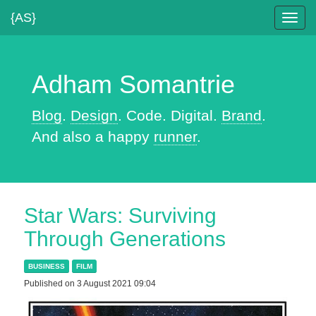
{AS}
Toggl
navig
Adham Somantrie
Blog
.
Design
. Code. Digital.
Brand
.
And also a happy
runner
.
Star Wars: Surviving
Through Generations
BUSINESS
FILM
Published on 3 August 2021 09:04