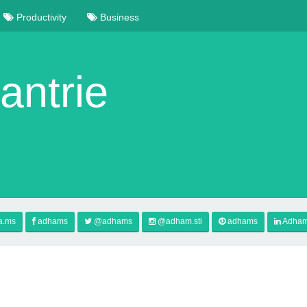
Productivity
Business
ntrie
a.ms
adhams
@adhams
@adham.sti
adhams
Adham