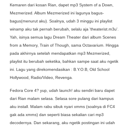
Kemaren dari kosan Rian, dapet mp3 System of a Down,
Mezmerized. Album Mezmerized ini lagunya bagus-
bagus(menurut aku). Soalnya, udah 3 minggu ini playlist
winamp aku tak pernah berubah, selalu aja 'theaterist.m3u'.
Yah, isinya semua lagu Dream Theater dari album Scenes
from a Memory, Train of Though, sama Octavarium. Hingga
pada akhirnya setelah mendapatkan mp3 Mezmerized,
playlist itu berubah seketika, bahkan sampe saat aku ngetik
ini. Lagu yang direkomendasikan : B.Y.O.B, Old School
Hollywood, Radio/Video, Revenga.
Fedora Core 4? yup, udah launch! aku sendiri baru dapet
dari Rian malam selasa. Selasa sore pulang dari kampus
aku install. Malam rabu sibuk nyari xmms (soalnya di FC4
gak ada xmms) dan seperti biasa sekalian cari mp3
decodernya. Dan sekarang, aku ngetik postingan ini udah