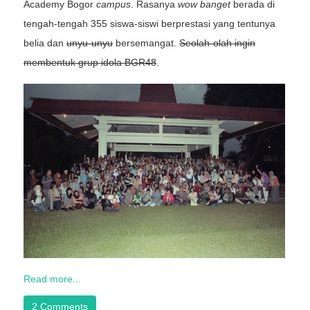
Academy Bogor
campus
. Rasanya
wow banget
berada di
tengah-tengah 355 siswa-siswi berprestasi yang tentunya
belia dan
unyu-unyu
bersemangat.
Seolah-olah ingin
membentuk grup idola BGR48
.
Read more...
2 Comments