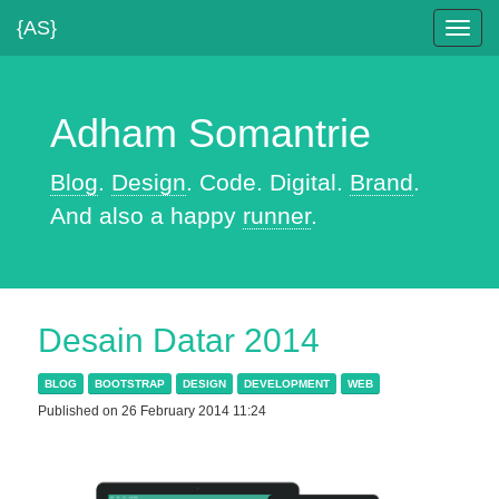
{AS}
Toggl
navig
Adham Somantrie
Blog
.
Design
. Code. Digital.
Brand
.
And also a happy
runner
.
Desain Datar 2014
BLOG
BOOTSTRAP
DESIGN
DEVELOPMENT
WEB
Published on 26 February 2014 11:24