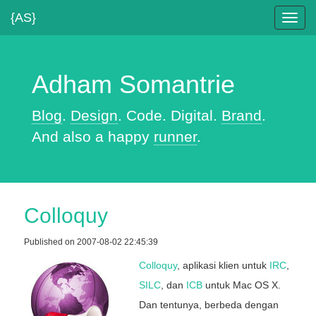
{AS}
Toggl
navig
Adham Somantrie
Blog
.
Design
. Code. Digital.
Brand
.
And also a happy
runner
.
Colloquy
Published on 2007-08-02 22:45:39
Colloquy
, aplikasi klien untuk
IRC
,
SILC
, dan
ICB
untuk Mac OS X.
Dan tentunya, berbeda dengan