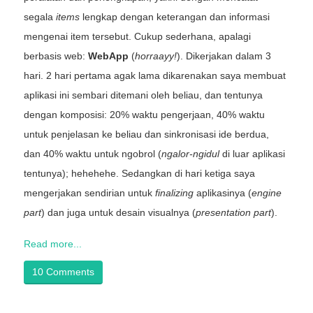
segala
items
lengkap dengan keterangan dan informasi
mengenai item tersebut. Cukup sederhana, apalagi
berbasis web:
WebApp
(
horraayy!
). Dikerjakan dalam 3
hari. 2 hari pertama agak lama dikarenakan saya membuat
aplikasi ini sembari ditemani oleh beliau, dan tentunya
dengan komposisi: 20% waktu pengerjaan, 40% waktu
untuk penjelasan ke beliau dan sinkronisasi ide berdua,
dan 40% waktu untuk ngobrol (
ngalor-ngidul
di luar aplikasi
tentunya); hehehehe. Sedangkan di hari ketiga saya
mengerjakan sendirian untuk
finalizing
aplikasinya (
engine
part
) dan juga untuk desain visualnya (
presentation part
).
Read more...
10 Comments