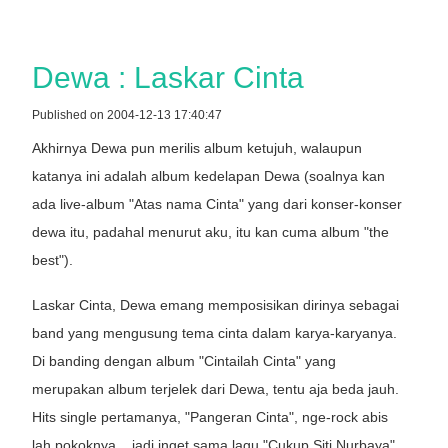
Dewa : Laskar Cinta
Published on 2004-12-13 17:40:47
Akhirnya Dewa pun merilis album ketujuh, walaupun
katanya ini adalah album kedelapan Dewa (soalnya kan
ada live-album "Atas nama Cinta" yang dari konser-konser
dewa itu, padahal menurut aku, itu kan cuma album "the
best").
Laskar Cinta, Dewa emang memposisikan dirinya sebagai
band yang mengusung tema cinta dalam karya-karyanya.
Di banding dengan album "Cintailah Cinta" yang
merupakan album terjelek dari Dewa, tentu aja beda jauh.
Hits single pertamanya, "Pangeran Cinta", nge-rock abis
lah pokoknya... jadi inget sama lagu "Cukup Siti Nurbaya",