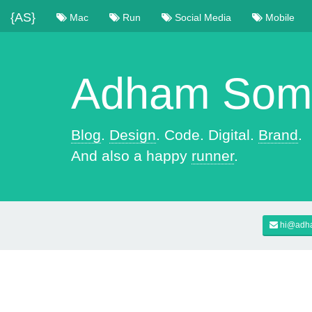
{AS}
Mac
Run
Social Media
Mobile
Adham Soma
Blog
.
Design
. Code. Digital.
Brand
.
And also a happy
runner
.
hi@adh