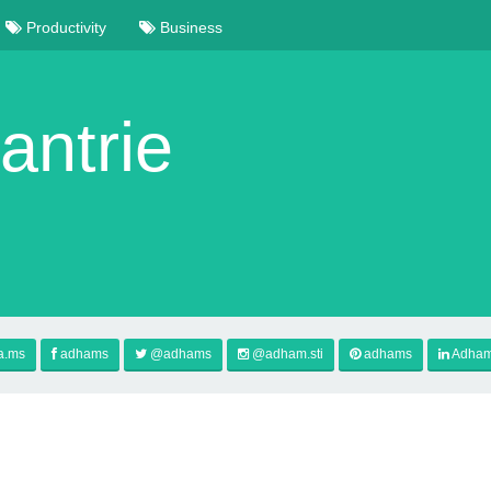
Productivity
Business
ntrie
a.ms
adhams
@adhams
@adham.sti
adhams
Adham