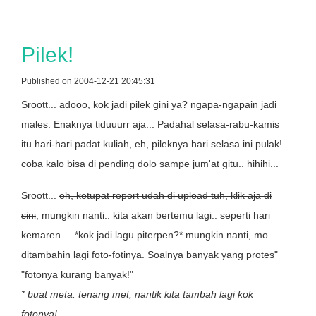
Pilek!
Published on 2004-12-21 20:45:31
Sroott... adooo, kok jadi pilek gini ya? ngapa-ngapain jadi
males. Enaknya tiduuurr aja... Padahal selasa-rabu-kamis
itu hari-hari padat kuliah, eh, pileknya hari selasa ini pulak!
coba kalo bisa di pending dolo sampe jum'at gitu.. hihihi...
Sroott...
eh, ketupat report udah di upload tuh, klik aja di
sini
, mungkin nanti.. kita akan bertemu lagi.. seperti hari
kemaren.... *kok jadi lagu piterpen?* mungkin nanti, mo
ditambahin lagi foto-fotinya. Soalnya banyak yang protes"
"fotonya kurang banyak!"
* buat meta: tenang met, nantik kita tambah lagi kok
fotonya!