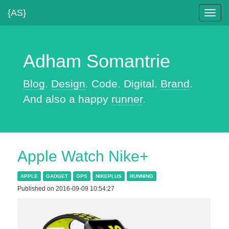
{AS}
Toggl
navig
Adham Somantrie
Blog
.
Design
. Code. Digital.
Brand
.
And also a happy
runner
.
Apple Watch Nike+
APPLE
GADGET
GPS
NIKEPLUS
RUNNING
Published on 2016-09-09 10:54:27