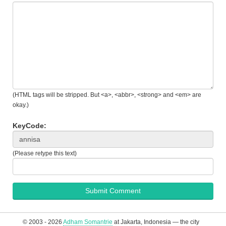
(HTML tags will be stripped. But <a>, <abbr>, <strong> and <em> are
okay.)
KeyCode:
(Please retype this text)
© 2003 - 2026
Adham Somantrie
at Jakarta, Indonesia — the city