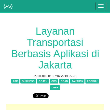
{AS}
Toggl
navig
Layanan
Transportasi
Berbasis Aplikasi di
Jakarta
Published on 1 May 2016 20:34
APP
BUSINESS
GOJEK
GPS
GRAB
JAKARTA
PRODUK
UBER