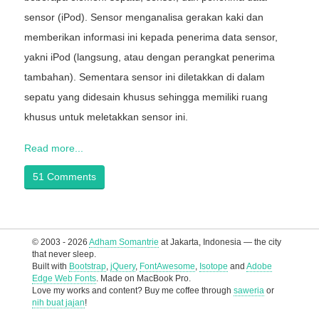
sensor (iPod). Sensor menganalisa gerakan kaki dan
memberikan informasi ini kepada penerima data sensor,
yakni iPod (langsung, atau dengan perangkat penerima
tambahan). Sementara sensor ini diletakkan di dalam
sepatu yang didesain khusus sehingga memiliki ruang
khusus untuk meletakkan sensor ini.
Read more...
51 Comments
© 2003 - 2026
Adham Somantrie
at Jakarta, Indonesia — the city
that never sleep.
Built with
Bootstrap
,
jQuery
,
FontAwesome
,
Isotope
and
Adobe
Edge Web Fonts
. Made on MacBook Pro.
Love my works and content? Buy me coffee through
saweria
or
nih buat jajan
!