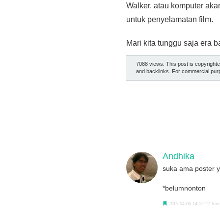
Walker, atau komputer akan
untuk penyelamatan film.
Mari kita tunggu saja era 
7088 views. This post is copyright
and backlinks. For commercial purp
Andhika
suka ama poster ya
*belumnonton
2015-04-06 14:52:27 from 