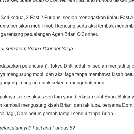
l Walker, tanpa Brian O'Conner, film Fast and Furious takkan p
kit. Seri kedua, 2 Fast 2 Furious, seolah menegaskan kalau Fast
ak cuma berisikan mobil-mobil kencang serta aksi tembak-menem
uga tentang petualangan Agen Brian O'Conner.
adi semacam Brian O'Conner Saga.
rdasarkan peluncuran), Tokyo Drift, judul ini seolah menjadi ujic
nya mengusung mobil dan aksi laga tanpa membawa kisah petua
nghujung, mungkin untuk sekedar mengobati rindu.
paknya tak sesukses seri lain yang berkisah soal Brian. Buktiny
uh kembali mengusung kisah Brian, dan tak lupa, bersama Dom
hal lagi, Dom belum pernah tampil sendiri tanpa Brian.
kelanjutannya? Fast and Furious 8?