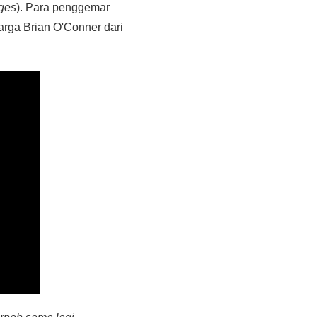
ges
). Para penggemar
rga Brian O'Conner dari