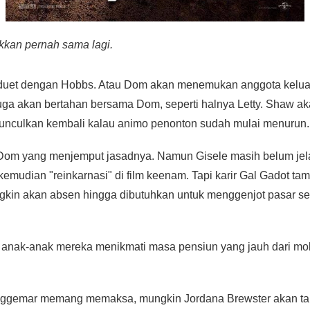
akkan pernah sama lagi.
et dengan Hobbs. Atau Dom akan menemukan anggota keluarg
uga akan bertahan bersama Dom, seperti halnya Letty. Shaw ak
munculkan kembali kalau animo penonton sudah mulai menurun.
 Dom yang menjemput jasadnya. Namun Gisele masih belum jel
 kemudian "reinkarnasi" di film keenam. Tapi karir Gal Gadot t
ngkin akan absen hingga dibutuhkan untuk menggenjot pasar se
 anak-anak mereka menikmati masa pensiun yang jauh dari mob
nggemar memang memaksa, mungkin Jordana Brewster akan ta