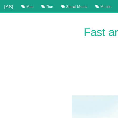
{AS}
Mac
Run
Social Media
Mobile
Fast a