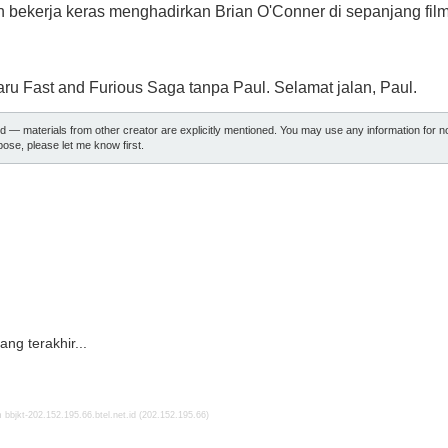
 bekerja keras menghadirkan Brian O'Conner di sepanjang film.
baru Fast and Furious Saga tanpa Paul. Selamat jalan, Paul.
ed — materials from other creator are explicitly mentioned. You may use any information for 
ose, please let me know first.
ng terakhir...
bbjkt-202.152.195.66.btel.net.id (202.152.195.66)