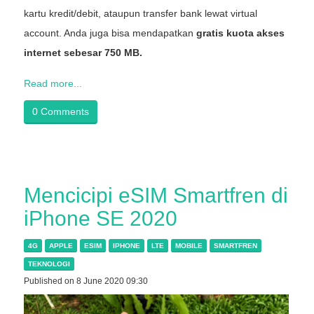
kartu kredit/debit, ataupun transfer bank lewat virtual
account. Anda juga bisa mendapatkan
gratis kuota akses
internet sebesar 750 MB.
Read more...
0 Comments
Mencicipi eSIM Smartfren di
iPhone SE 2020
4G
APPLE
ESIM
IPHONE
LTE
MOBILE
SMARTFREN
TEKNOLOGI
Published on 8 June 2020 09:30