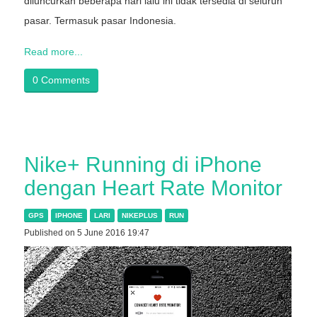
diluncurkan beberapa hari lalu ini tidak tersedia di seluruh
pasar. Termasuk pasar Indonesia.
Read more...
0 Comments
Nike+ Running di iPhone
dengan Heart Rate Monitor
GPS
IPHONE
LARI
NIKEPLUS
RUN
Published on 5 June 2016 19:47