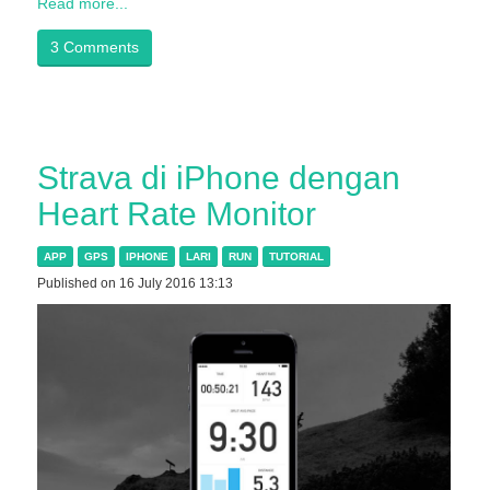
Read more...
3 Comments
Strava di iPhone dengan
Heart Rate Monitor
APP
GPS
IPHONE
LARI
RUN
TUTORIAL
Published on 16 July 2016 13:13