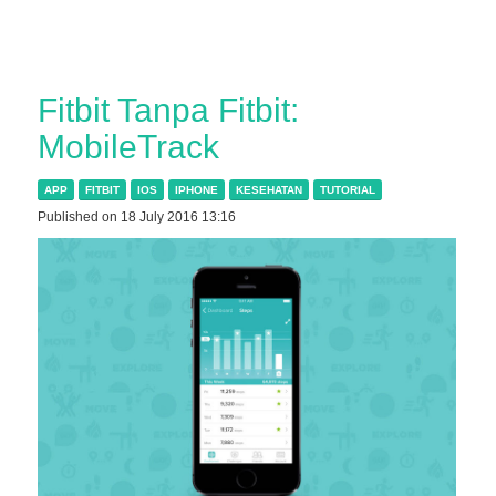
Fitbit Tanpa Fitbit:
MobileTrack
APP
FITBIT
IOS
IPHONE
KESEHATAN
TUTORIAL
Published on 18 July 2016 13:16