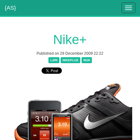
{AS}
Toggl
navig
Nike+
Published on 29 December 2009 22:22
LARI
NIKEPLUS
RUN