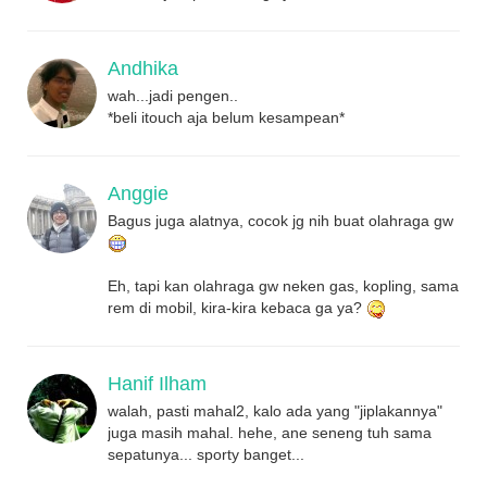
Andhika
wah...jadi pengen..
*beli itouch aja belum kesampean*
Anggie
Bagus juga alatnya, cocok jg nih buat olahraga gw
Eh, tapi kan olahraga gw neken gas, kopling, sama
rem di mobil, kira-kira kebaca ga ya?
Hanif Ilham
walah, pasti mahal2, kalo ada yang "jiplakannya"
juga masih mahal. hehe, ane seneng tuh sama
sepatunya... sporty banget...