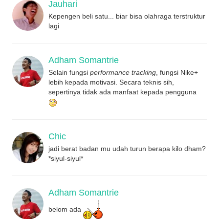
Jauhari
Kepengen beli satu... biar bisa olahraga terstruktur
lagi
Adham Somantrie
Selain fungsi
performance tracking
, fungsi Nike+
lebih kepada motivasi. Secara teknis sih,
sepertinya tidak ada manfaat kepada pengguna
Chic
jadi berat badan mu udah turun berapa kilo dham?
*siyul-siyul*
Adham Somantrie
belom ada