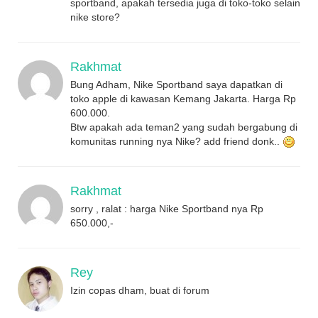
sportband, apakah tersedia juga di toko-toko selain
nike store?
Rakhmat
Bung Adham, Nike Sportband saya dapatkan di
toko apple di kawasan Kemang Jakarta. Harga Rp
600.000.
Btw apakah ada teman2 yang sudah bergabung di
komunitas running nya Nike? add friend donk..
Rakhmat
sorry , ralat : harga Nike Sportband nya Rp
650.000,-
Rey
Izin copas dham, buat di forum