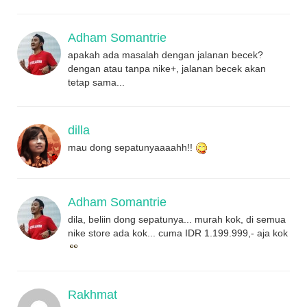
Adham Somantrie
apakah ada masalah dengan jalanan becek?
dengan atau tanpa nike+, jalanan becek akan
tetap sama...
dilla
mau dong sepatunyaaaahh!!
Adham Somantrie
dila, beliin dong sepatunya... murah kok, di semua
nike store ada kok... cuma IDR 1.199.999,- aja kok
Rakhmat