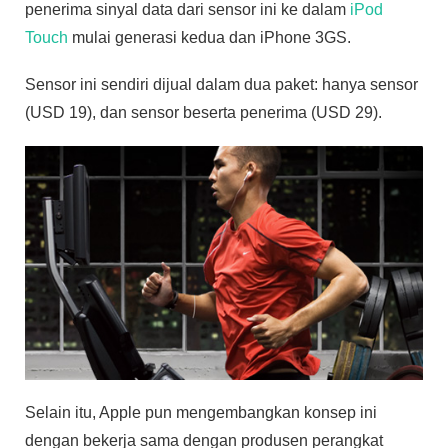
penerima sinyal data dari sensor ini ke dalam
iPod
Touch
mulai generasi kedua dan iPhone 3GS.
Sensor ini sendiri dijual dalam dua paket: hanya sensor
(USD 19), dan sensor beserta penerima (USD 29).
Selain itu, Apple pun mengembangkan konsep ini
dengan bekerja sama dengan produsen perangkat