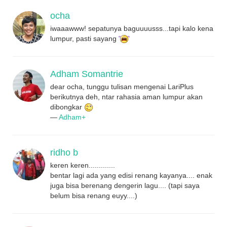
ocha
iwaaawww! sepatunya baguuuusss...tapi kalo kena
lumpur, pasti sayang
Adham Somantrie
dear ocha, tunggu tulisan mengenai LariPlus
berikutnya deh, ntar rahasia aman lumpur akan
dibongkar
—
Adham+
ridho b
keren keren.............
bentar lagi ada yang edisi renang kayanya.... enak
juga bisa berenang dengerin lagu.... (tapi saya
belum bisa renang euyy....)