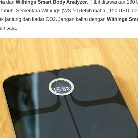
ria
dan
Withings Smart Body Analyzer
. Fitbit ditawarkan 1
k tubuh. Sementara Withings (WS-50) lebih mahal, 150 USD,
k jantung dan kadar CO2. Jangan keliru dengan
Withings Sma
an saja.