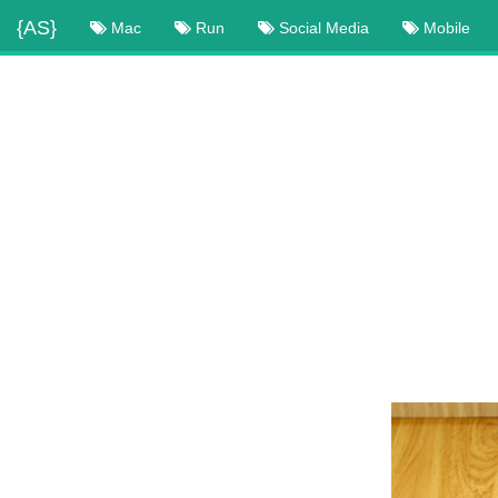
{AS}
Mac
Run
Social Media
Mobile