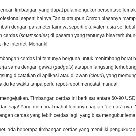
encari timbangan yang dapat pula mengukur persentase lemak 
rofesional seperti halnya Tanita ataupun Omron biasanya mam
mbah dengan parameter lainnya seperti ekuivalen usia sel tubuh
n cerdas (
smart scales
) di pasaran yang tentunya bisa terhubu
 ke internet. Menarik!
imbangan cerdas ini tentunya berguna untuk menimbang berat 
rja sama dengan gawai (
gadgets
) ataupun langsung terhubung
sung dicatatkan di aplikasi atau di awan (
cloud
), yang memung
aktu ke waktu tanpa perlu repot-repot mencatat manual.
engejutkan. Timbangan cerdas ini berkisar antara 60-90 USD
dan saja! Yang membuat mahal tentunya bagian "cerdas"-nya.
bangan cerdas yang lebih cerdas lagi: yang bisa mengukur lema
rnet, ada beberapa timbangan cerdas yang memiliki pengukuran 