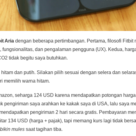
bit Aria
dengan beberapa pertimbangan. Pertama, filosofi Fitb
), fungsionalitas, dan pengalaman pengguna (UX). Kedua, harga
CO2 tidak begitu saya butuhkan.
a hitam dan putih. Silakan pilih sesuai dengan selera dan sela
ri memilih warna hitam.
i Amazon, seharga 124 USD karena mendapatkan potongan harga
uk pengiriman saya arahkan ke kakak saya di USA, lalu saya me
 mendapatkan pengiriman 2 hari secara gratis. Pembayaran men
itar 134 USD (harga + pajak), tapi memang kurs lagi tidak bers
bikin mules
saat tagihan tiba.