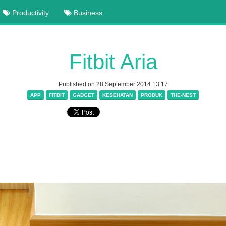
Productivity
Business
Fitbit Aria
Published on 28 September 2014 13:17
APP
FITBIT
GADGET
KESEHATAN
PRODUK
THE-NEST