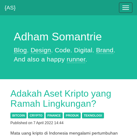
{AS}
Toggl
navig
Adham Somantrie
Blog
.
Design
. Code. Digital.
Brand
.
And also a happy
runner
.
Adakah Aset Kripto yang
Ramah Lingkungan?
BITCOIN
CRYPTO
FINANCE
PRODUK
TEKNOLOGI
Published on 7 April 2022 14:44
Mata uang kripto di Indonesia mengalami pertumbuhan