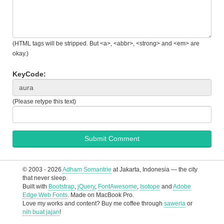
(HTML tags will be stripped. But <a>, <abbr>, <strong> and <em> are
okay.)
KeyCode:
(Please retype this text)
© 2003 - 2026
Adham Somantrie
at Jakarta, Indonesia — the city
that never sleep.
Built with
Bootstrap
,
jQuery
,
FontAwesome
,
Isotope
and
Adobe
Edge Web Fonts
. Made on MacBook Pro.
Love my works and content? Buy me coffee through
saweria
or
nih buat jajan
!