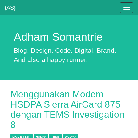
{AS}
Toggl
navig
Adham Somantrie
Blog
.
Design
. Code. Digital.
Brand
.
And also a happy
runner
.
Menggunakan Modem
HSDPA Sierra AirCard 875
dengan TEMS Investigation
8
DRIVE-TEST
HSDPA
TEMS
WCDMA