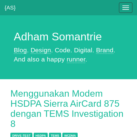
{AS}
Toggl
navig
Adham Somantrie
Blog
.
Design
. Code. Digital.
Brand
.
And also a happy
runner
.
Menggunakan Modem
HSDPA Sierra AirCard 875
dengan TEMS Investigation
8
DRIVE-TEST
HSDPA
TEMS
WCDMA