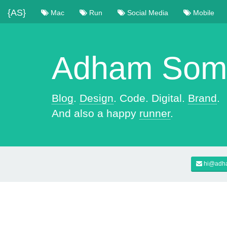
{AS}
Mac
Run
Social Media
Mobile
Adham Soma
Blog
.
Design
. Code. Digital.
Brand
.
And also a happy
runner
.
hi@adh