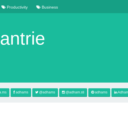
Productivity
Business
ntrie
a.ms
adhams
@adhams
@adham.sti
adhams
Adham