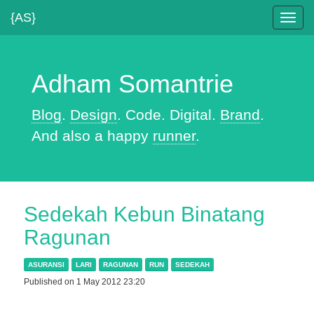
{AS}
Toggl
navig
Adham Somantrie
Blog
.
Design
. Code. Digital.
Brand
.
And also a happy
runner
.
Sedekah Kebun Binatang
Ragunan
ASURANSI
LARI
RAGUNAN
RUN
SEDEKAH
Published on 1 May 2012 23:20