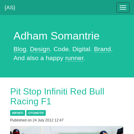
{AS}
Toggl
navig
Adham Somantrie
Blog
.
Design
. Code. Digital.
Brand
.
And also a happy
runner
.
Pit Stop Infiniti Red Bull
Racing F1
INFINITI
OTOMOTIF
Published on 24 July 2012 12:47