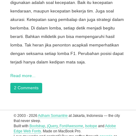
digunakan adalah soal kecepatan. Baik itu kecepatan
kendaraan, maupun kecepatan bekerja tim. Juga soal
akurasi. Ketepatan sang pembalap dan juga strategi dalam
berlomba. Di dalam lomba, setiap detik menjadi begitu
berarti. Bahkan milidetik pun bisa mempengaruhi hasil
lomba. Tak heran jika penonton acapkali memperhatikan
dengan seksama setiap lomba F1. Perubahan posisi dapat
terjadi hanya dalam kedipan mata saja.
Read more...
2 Comments
© 2003 - 2026
Adham Somantrie
at Jakarta, Indonesia — the city
that never sleep.
Built with
Bootstrap
,
jQuery
,
FontAwesome
,
Isotope
and
Adobe
Edge Web Fonts
. Made on MacBook Pro.