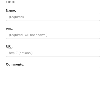
please!
Name:
email:
URI
:
Comments: