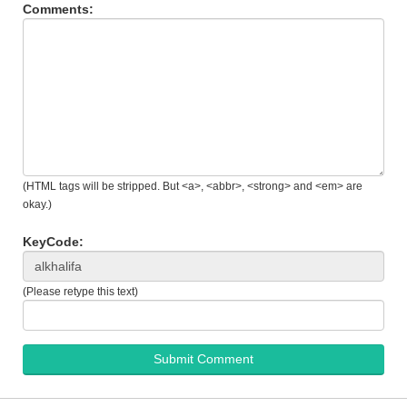
Comments:
(HTML tags will be stripped. But <a>, <abbr>, <strong> and <em> are
okay.)
KeyCode:
(Please retype this text)