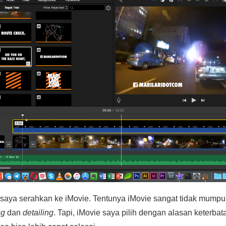
ni saya serahkan ke iMovie. Tentunya iMovie sangat tidak mump
ng
dan
detailing
. Tapi, iMovie saya pilih dengan alasan keterba