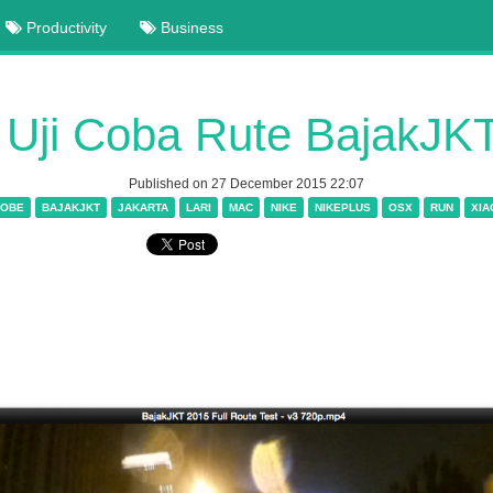
Productivity
Business
 Uji Coba Rute BajakJK
Published on 27 December 2015 22:07
OBE
BAJAKJKT
JAKARTA
LARI
MAC
NIKE
NIKEPLUS
OSX
RUN
XIA