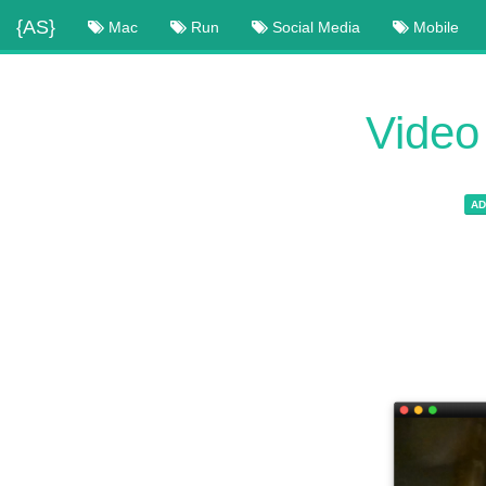
{AS}
Mac
Run
Social Media
Mobile
Video
AD