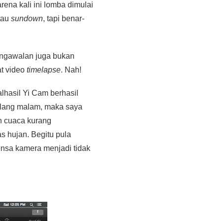
rena kali ini lomba dimulai
tau
sundown
, tapi benar-
pengawalan juga bukan
at video
timelapse
. Nah!
alhasil Yi Cam berhasil
ulang malam, maka saya
n cuaca kurang
as hujan. Begitu pula
ensa kamera menjadi tidak