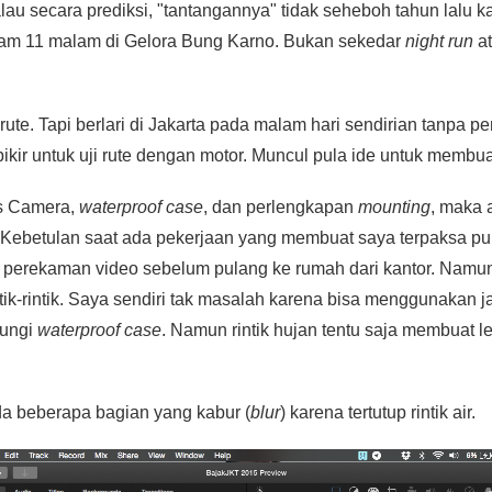
alau secara prediksi, "tantangannya" tidak seheboh tahun lalu ka
am 11 malam di Gelora Bung Karno. Bukan sekedar
night run
a
rute. Tapi berlari di Jakarta pada malam hari sendirian tanpa 
rpikir untuk uji rute dengan motor. Muncul pula ide untuk membu
ts Camera,
waterproof case
, dan perlengkapan
mounting
, maka 
. Kebetulan saat ada pekerjaan yang membuat saya terpaksa p
 perekaman video sebelum pulang ke rumah dari kantor. Namu
ntik-rintik. Saya sendiri tak masalah karena bisa menggunakan j
dungi
waterproof case
. Namun rintik hujan tentu saja membuat l
a beberapa bagian yang kabur (
blur
) karena tertutup rintik air.