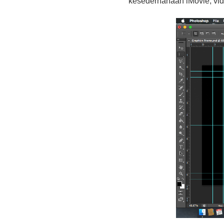
kesederhanaan iMovie, vide