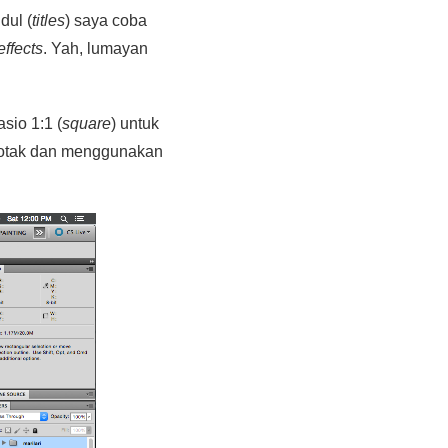
dul (
titles
) saya coba
effects
. Yah, lumayan
sio 1:1 (
square
) untuk
r otak dan menggunakan