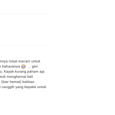
naannya misal macam untuk
eh bahasanya
.... gini:
lu. Kayak kurang paham aja
untuk menghemat beli
i (biar hemat) bahkan
i canggih yang kepake untuk