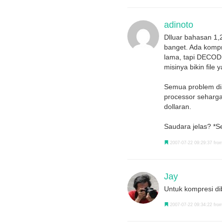
adinoto
Dlluar bahasan 1,
banget. Ada kompr
lama, tapi DECODI
misinya bikin file
Semua problem dia
processor seharg
dollaran.
Saudara jelas? *Se
2007-07-22 09:29:37 from
Jay
Untuk kompresi di
2007-07-22 09:34:22 from