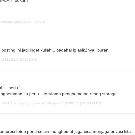
SALAH, bukan?
m unknown.ugm.ac.id (222.124.24.80)
osting ini jadi inget kuliah... padahal lg asik2nya liburan
 124.81.209.6 (124.81.209.6)
 .. perlu !!
nghematan itu perlu... terutama penghematan ruang storage
 10.6.1.20 at 1.1 proxy1.ugm.ac.id:3128 (squid/2.5.STABLE14) (222.124.24.117)
ompresi tetep perlu selain menghemat juga bisa menjaga privasi kita