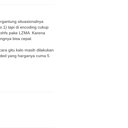
ergantung situasionalnya
o.1) tapi di encoding cukup
uashfs pake LZMA. Karena
ingnya bisa cepat.
ra gitu kalo masih dilakukan
edded yang harganya cuma 5