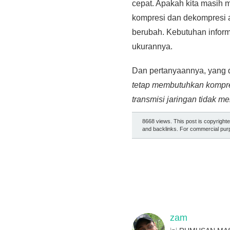
cepat. Apakah kita masih 
kompresi dan dekompresi ak
berubah. Kebutuhan infor
ukurannya.
Dan pertanyaannya, yang d
tetap membutuhkan kompre
transmisi jaringan tidak m
8668 views. This post is copyright
and backlinks. For commercial purp
zam