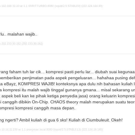
m 192.168.32.10 at 1.1 SVRITTURBO:8080 (squid/2.5.STABLE9) (222.124.194.49)
lu.. malahan wajib..
 202.153.30.162 (202.153.30.162)
ang faham tuh lar cik... kompresi pasti perlu lar... diubah suai kegu
mberikan penjimatan pada aspek pengeluaran... hahahaa pusing d
ta eBayz, KOMPRESI WAJIB! konteksnya apa dulu nih bahasan kuliah 
 kompresi itu malah wajib tinggal gunanya gmana... misal sekarang 
 aspek beli kan ke pihak ketiga penyedia jasa) orang keluarin kompres
 canggih dibikin On-Chip. CHAOS theory malah merupakan suatu teor
kompresi kompresi canggih masa depan.
ng ngerti? Ambil kuliah di gua 6 sks! Kuliah di Ciumbuleuit. Okeh!
 10.14.11.230 at 1.1 proxymac.local:8080 (squid/2.5.STABLE13) (222.124.19.140)