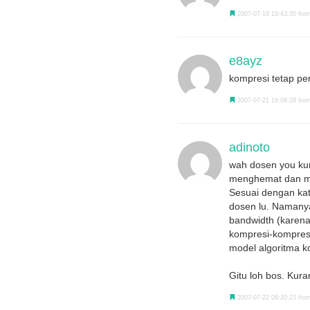
2007-07-18 19:43:30 fro
e8ayz
kompresi tetap per
2007-07-21 16:08:28 from
adinoto
wah dosen you kur
menghemat dan me
Sesuai dengan ka
dosen lu. Namanya
bandwidth (karena
kompresi-kompresi
model algoritma 
Gitu loh bos. Kura
2007-07-22 09:20:23 from