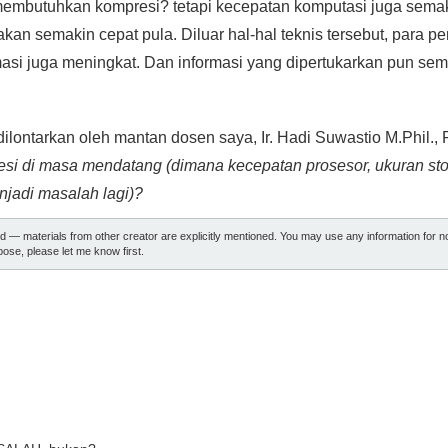
membutuhkan kompresi? tetapi kecepatan komputasi juga semak
an semakin cepat pula. Diluar hal-hal teknis tersebut, para p
masi juga meningkat. Dan informasi yang dipertukarkan pun s
ilontarkan oleh mantan dosen saya, Ir. Hadi Suwastio M.Phil.,
si di masa mendatang (dimana kecepatan prosesor, ukuran sto
enjadi masalah lagi)?
ed — materials from other creator are explicitly mentioned. You may use any information for 
ose, please let me know first.