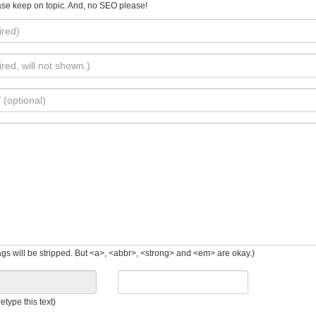
se keep on topic. And, no SEO please!
gs will be stripped. But <a>, <abbr>, <strong> and <em> are okay.)
etype this text)