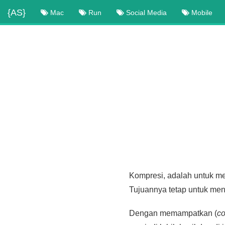
{AS}
Mac
Run
Social Media
Mobile
Kompresi, adalah untuk me
Tujuannya tetap untuk me
Dengan memampatkan (
c