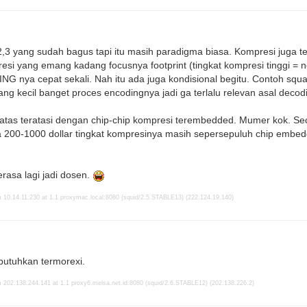
2,3 yang sudah bagus tapi itu masih paradigma biasa. Kompresi juga t
esi yang emang kadang focusnya footprint (tingkat kompresi tinggi = n
NG nya cepat sekali. Nah itu ada juga kondisional begitu. Contoh sq
 yang kecil banget proces encodingnya jadi ga terlalu relevan asal decod
tas teratasi dengan chip-chip kompresi terembedded. Mumer kok. Seca
a 200-1000 dollar tingkat kompresinya masih sepersepuluh chip emb
rasa lagi jadi dosen.
 10.14.11.230 at 1.1 proxymac.local:8080 (squid/2.5.STABLE13) (222.124.19.140)
butuhkan termorexi.
 202.138.244.141 at 1.1 proxy6.melsa.net.id:8080 (squid/2.6.STABLE12) (202.138.226.2)