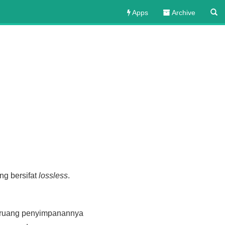
Apps
Archive
g bersifat
lossless
.
n ruang penyimpanannya