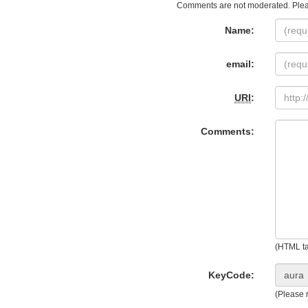
Comments are not moderated. Plea
Name:
email:
URI
:
Comments:
(HTML ta
KeyCode:
(Please r