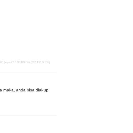
080 (squid/2.6.STABLE6) (202.134.0.135)
a maka, anda bisa dial-up