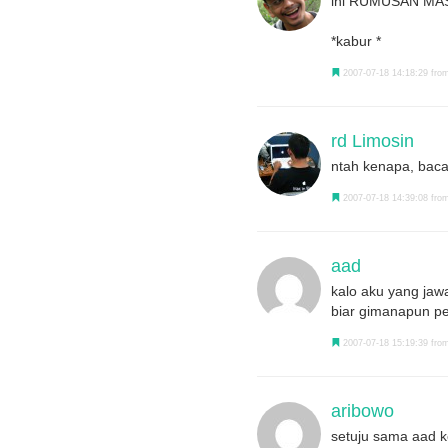
ini RUMUSAN MA
*kabur *
2007-07-18 14:18:29 fro
rd Limosin
ntah kenapa, baca p
2007-07-18 14:39:08 from
aad
kalo aku yang jawab
biar gimanapun pe
2007-07-18 15:19:39 from
aribowo
setuju sama aad k