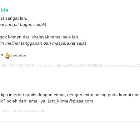
rie
st sangat lah...
ini sangat bagus sekali
)
gok komen dari khalayak ramai saje lah...
gin melihat tanggapan dari masyarakat saja
)
a?
hehehe...
 192.168.0.7, 125.163.72.7 at 1.1 proxy1.rw10.net:8080 (squid/2.5.STABLE11), 1.0 proxies.telkom.net.id:8
tips internet gratis dengan cdma, dengan extra seting pada kompi and
rik? boleh deh: email ya:
just_killme@plasa.com
 202.59.168.46 at (203.160.1.146)