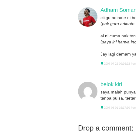
Adham Somant
cikgu adinate ni be
(
pak guru adinoto 
ai ni cuma nak ten
(
saya ini hanya in
Jay lagi demam y
2007-07-22 09:36:52 from
belok kiri
saya malah punya 
tanpa pulsa. terta
2007-08-01 16:17:50 from
Drop a comment: