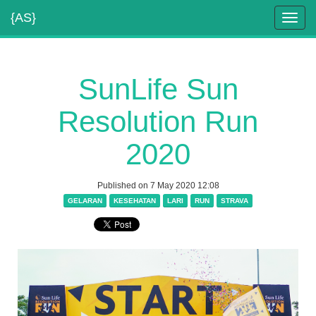
{AS}
Toggl
navig
SunLife Sun
Resolution Run
2020
Published on 7 May 2020 12:08
GELARAN
KESEHATAN
LARI
RUN
STRAVA