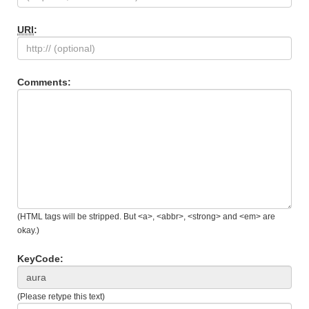
URI
:
Comments:
(HTML tags will be stripped. But <a>, <abbr>, <strong> and <em> are
okay.)
KeyCode:
(Please retype this text)