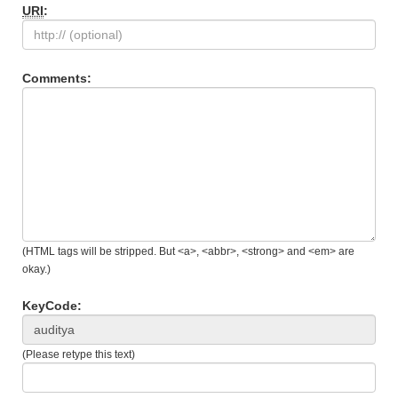
URI
:
Comments:
(HTML tags will be stripped. But <a>, <abbr>, <strong> and <em> are
okay.)
KeyCode:
(Please retype this text)