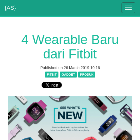
{AS}
Toggl
navig
4 Wearable Baru
dari Fitbit
Published on 26 March 2019 10:16
FITBIT
GADGET
PRODUK