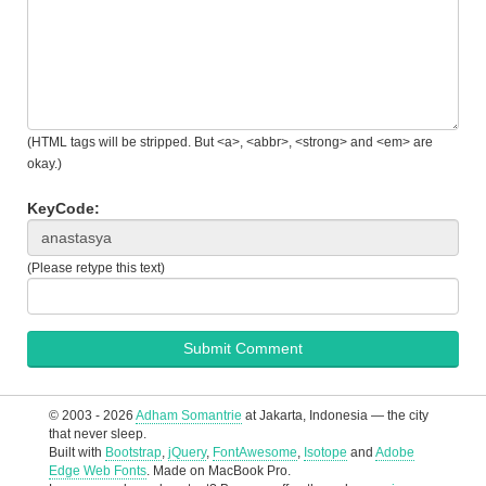
(HTML tags will be stripped. But <a>, <abbr>, <strong> and <em> are
okay.)
KeyCode:
(Please retype this text)
© 2003 - 2026
Adham Somantrie
at Jakarta, Indonesia — the city
that never sleep.
Built with
Bootstrap
,
jQuery
,
FontAwesome
,
Isotope
and
Adobe
Edge Web Fonts
. Made on MacBook Pro.