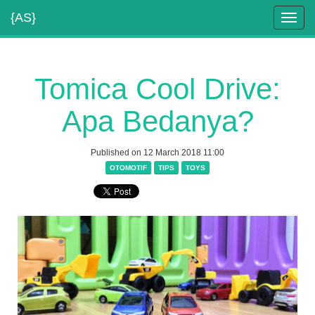
{AS}
Toggl
navig
Tomica Cool Drive:
Apa Bedanya?
Published on 12 March 2018 11:00
OTOMOTIF
TIPS
TOYS