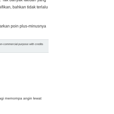
fikan, bahkan tidak terlalu
sarkan poin plus-minusnya
non-commercial purpose with credits
u lagi memompa angin lewat