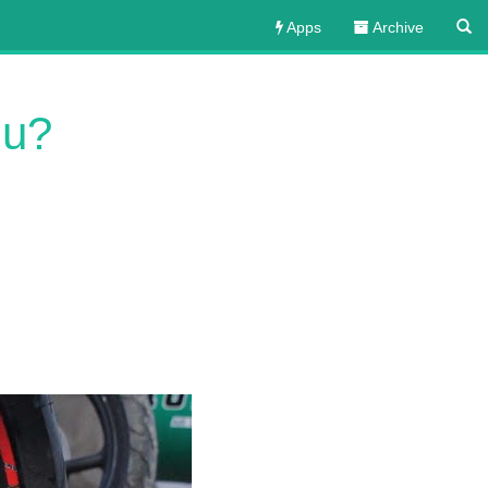
Apps
Archive
lu?