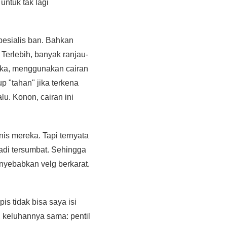
untuk tak lagi
pesialis ban. Bahkan
Terlebih, banyak ranjau-
gika, menggunakan cairan
p "tahan" jika terkena
lu. Konon, cairan ini
nis mereka. Tapi ternyata
jadi tersumbat. Sehingga
enyebabkan velg berkarat.
is tidak bisa saya isi
 keluhannya sama: pentil