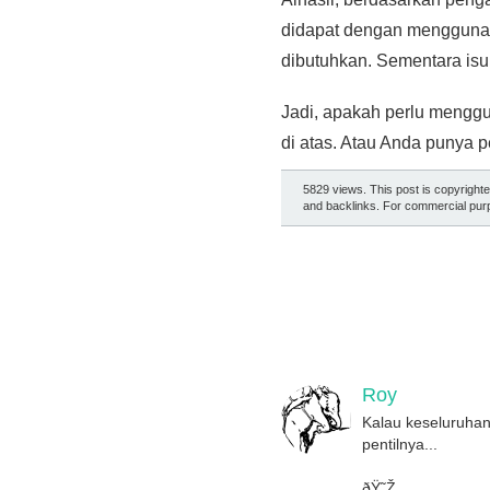
didapat dengan menggunakan
dibutuhkan. Sementara isu
Jadi, apakah perlu menggu
di atas. Atau Anda punya
5829 views. This post is copyright
and backlinks. For commercial purp
Roy
Kalau keseluruhan 
pentilnya...
ðŸ˜Ž