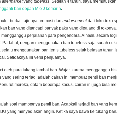
n
aftermarket
yang
tubeless
. Setelah 4 tahun, saya memutuskan 
gganti ban depan Mio J kemarin
.
puler berkat rajinnya promosi dan
endorsement
dari toko-toko s
n ban yang ditancapi banyak paku yang dipajang di tokonya. 
ng mengganggu perjalanan para pengendara. Alhasil, secara lo
tif. Padahal, dengan menggunakan ban tubeless saja sudah cuku
k selalu menggunakan ban jenis tubeless sejak belasan tahun la
l. Setidaknya ini versi penjualnya.
ibenci oleh para tukang tambal ban. Wajar, karena mengganggu bis
 yang sering terjadi adalah cairan ini membuat pentil ban men
 Menurut mereka, dalam beberapa kasus, cairan ini juga bisa m
alah soal mampetnya pentil ban. Acapkali terjadi ban yang kemp
PBU yang menyediakan angin. Ketika saya bawa ke tukang ban,