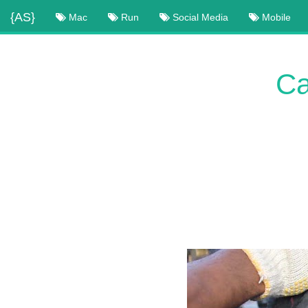
{AS}
Mac
Run
Social Media
Mobile
Ca