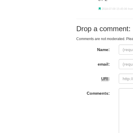
2018-07-09 15:45:06 from
Drop a comment:
Comments are not moderated. Plea
Name:
email:
URI
:
Comments: