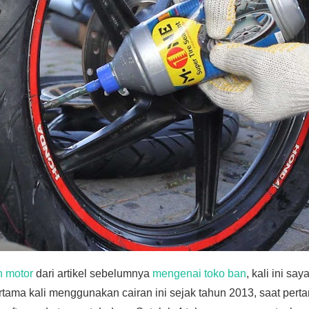
n motor
dari artikel sebelumnya
mengenai toko ban
, kali ini sa
rtama kali menggunakan cairan ini sejak tahun 2013, saat pert