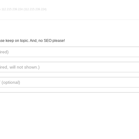
 112.215.239.224 (112.215.239.224)
se keep on topic. And, no SEO please!