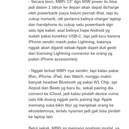
- Secara teori, MBPr 13" dgn 60W power itu bisa
jadi dalam 1 tahun ke depan akan dapat dicharge
oleh powerbank (saya belum pernah lihat, tapi itu
cukup menarik, utk pertama kalinya charger laptop
dan handphone itu cukup satu powerbank dgn
satu tipe kabel, asal belinya hape Android yg
sudah pakai konektor USB-C, tapi jadi lucu karena
iPhone sendiri masih pake Lightning, katanya
nggak akan diganti sebab Apple dapet duit gede
dari licensing Lightning connector ke orang yg
jualan iPhone accessories)
- Nggak terkait MBPr nya sendiri, tapi kalau pakai
Mac, iPhone, iPad, dan Watch, nunggu makin
banyak headset Bluetooth yg pakai W1 Chip, spt
Airpod dan Beats yg baru itu, sekali pairing dia
connect ke iCloud, jadi kalau pindah device cuma
satu klik doang nggak perlu pairing lagi. Apple
memang suka bikin fitur yg menjebak orang ke
ekosistemnya, terlalu nyaman jadi gak bisa pindah
ke laptop lain.
Betul sekali, MBPr ini memang ngabisin modal, ya