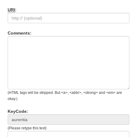
URI
:
Comments:
(HTML tags will be stripped. But <a>, <abbr>, <strong> and <em> are
okay.)
KeyCode:
(Please retype this text)