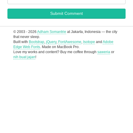
© 2003 - 2026
Adham Somantrie
at Jakarta, Indonesia — the city
that never sleep.
Built with
Bootstrap
,
jQuery
,
FontAwesome
,
Isotope
and
Adobe
Edge Web Fonts
. Made on MacBook Pro.
Love my works and content? Buy me coffee through
saweria
or
nih buat jajan
!