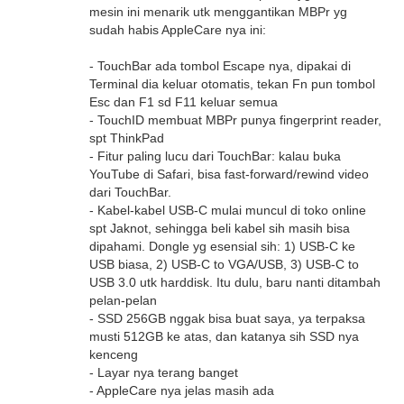
mesin ini menarik utk menggantikan MBPr yg
sudah habis AppleCare nya ini:
- TouchBar ada tombol Escape nya, dipakai di
Terminal dia keluar otomatis, tekan Fn pun tombol
Esc dan F1 sd F11 keluar semua
- TouchID membuat MBPr punya fingerprint reader,
spt ThinkPad
- Fitur paling lucu dari TouchBar: kalau buka
YouTube di Safari, bisa fast-forward/rewind video
dari TouchBar.
- Kabel-kabel USB-C mulai muncul di toko online
spt Jaknot, sehingga beli kabel sih masih bisa
dipahami. Dongle yg esensial sih: 1) USB-C ke
USB biasa, 2) USB-C to VGA/USB, 3) USB-C to
USB 3.0 utk harddisk. Itu dulu, baru nanti ditambah
pelan-pelan
- SSD 256GB nggak bisa buat saya, ya terpaksa
musti 512GB ke atas, dan katanya sih SSD nya
kenceng
- Layar nya terang banget
- AppleCare nya jelas masih ada