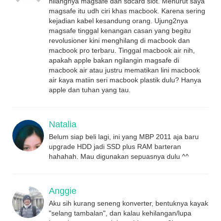
hilangnya magsafe dan sdcard slot. Menurut saya
magsafe itu udh ciri khas macbook. Karena sering
kejadian kabel kesandung orang. Ujung2nya
magsafe tinggal kenangan casan yang begitu
revolusioner kini menghilang di macbook dan
macbook pro terbaru. Tinggal macbook air nih,
apakah apple bakan ngilangin magsafe di
macbook air atau justru mematikan lini macbook
air kaya matiin seri macbook plastik dulu? Hanya
apple dan tuhan yang tau.
Natalia
Belum siap beli lagi, ini yang MBP 2011 aja baru
upgrade HDD jadi SSD plus RAM barteran
hahahah. Mau digunakan sepuasnya dulu ^^
Anggie
Aku sih kurang seneng konverter, bentuknya kayak
"selang tambalan", dan kalau kehilangan/lupa