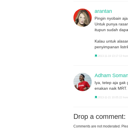
arantan
Pingin nyobain aja
Untuk punya rasany
itupun sudah dapa
Kalau untuk alasan
penyimpanan listri
2013-11-19 13:17:13 from
Adham Somant
Iya, tetep aja gak 
enakan naik MRT.
2013-11-21 10:05:22 from
Drop a comment:
Comments are not moderated. Plea