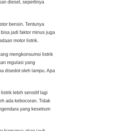
an diesel, sepertinya
motor bensin. Tentunya
bisa jadi faktor minus juga
daan motor listrik.
 yang mengkonsumsi listrik
an regulasi yang
na disedot oleh lampu. Apa
trik lebih sensitif lagi
oleh ada kebocoran. Tidak
pengendara yang kesetrum
sar harganya akan jauh