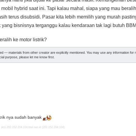
 mobil hybrid saat ini. Tapi kalau mahal, siapa yang mau beralih
sih terus disubsidi. Pasar kita lebih memilih yang murah pasti
 yang bisnisnya terganggu kalau kendaraan tak lagi butuh BBM
alih ke motor listrik?
ted — materials from other creator are explicitly mentioned. You may use any information fo
al purpose, please let me know first.
strik nya sudah banyak
jkt1-202.152.204.104.btel.net.id (202.152.204.104)