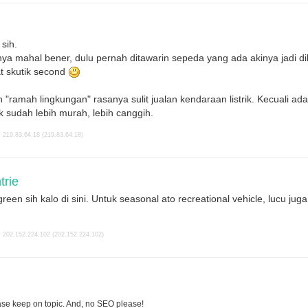
 sih.
a mahal bener, dulu pernah ditawarin sepeda yang ada akinya jadi diba
t skutik second
 "ramah lingkungan" rasanya sulit jualan kendaraan listrik. Kecuali ada 
k sudah lebih murah, lebih canggih.
 219.83.64.18 (219.83.64.18)
rie
green sih kalo di sini. Untuk seasonal ato recreational vehicle, lucu jug
 202.152.224.102 (202.152.224.102)
se keep on topic. And, no SEO please!