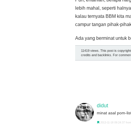
lebih mahal, seperti halnya
kalau ternyata BBM kita ma
campur tangan pihak-pihak
Ada yang berminat untuk ber
11419 views. This post is copyrigh
credits and backlinks. For commerci
didut
minat asal pom-li
2013-11-18 09:24:37 from 