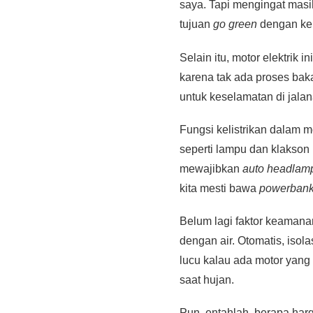
saya. Tapi mengingat masih
tujuan
go green
dengan ken
Selain itu, motor elektrik 
karena tak ada proses baka
untuk keselamatan di jalan
Fungsi kelistrikan dalam m
seperti lampu dan klakson
mewajibkan
auto headlam
kita mesti bawa
powerban
Belum lagi faktor keamanan 
dengan air. Otomatis, isol
lucu kalau ada motor yang
saat hujan.
Pun, entahlah, berapa har