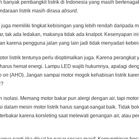
 banyak pembangkit listrik di Indonesia yang masih bertenagak
daraan listrik masih dirasa
absurd
.
ini juga memiliki tingkat kebisingan yang lebih rendah daripada 
r, tak ada ledakan, makanya tidak ada knalpot. Kesenyapan ini 
an karena pengguna jalan yang lain jadi tidak menyadari kebera
otor listrik tentunya perlu dioptimalkan juga. Karena perangkat
 harus hemat energi. Lampu LED wajib hukumnya, apalagi deng
p on
(AHO). Jangan sampai motor mogok kehabisan listrik kare
k
?
isolasi. Memang motor bakar pun alergi dengan air, tapi motor lis
asi dalam mesin motor listrik harus sangat-sangat baik. Tidak b
 terbakar karena korsleting saat melewati genangan air, atau 
ganya nanti jika dijual ke pasar secara masif. Kemungkinan be