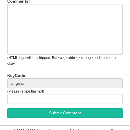
Comments:
(HTML tags will be stripped. But <a>, <abbr>, <strong> and <em> are
okay.)
KeyCode:
(Please retype this text)