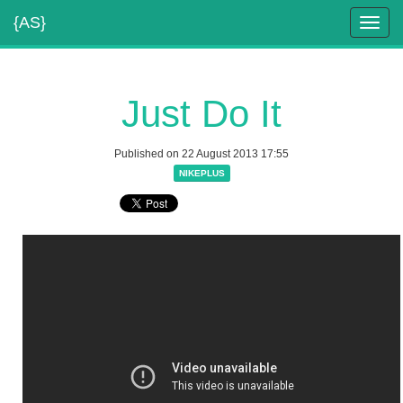
{AS}
Toggl
navig
Just Do It
Published on 22 August 2013 17:55
NIKEPLUS