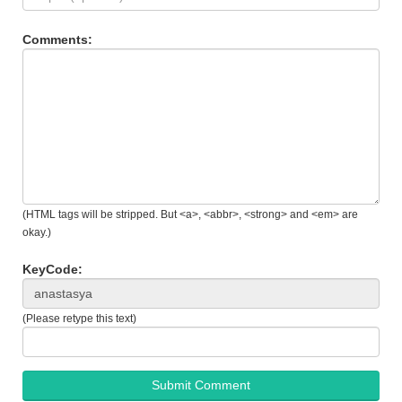
Comments:
(HTML tags will be stripped. But <a>, <abbr>, <strong> and <em> are
okay.)
KeyCode:
(Please retype this text)