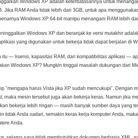
inggalkan Windows XP adalah keterbatasannya untuk menanga
GB. Jika RAM Anda tidak lebih dari 3GB, untuk apa menggunak
enarnya Windows XP 64-bit mampu menangani RAM lebih dar
eninggalkan Windows XP dan beranjak ke versi mutakhir adalah 
plikasi yang digunakan untuk bekerja tidak dapat berjalan di 
h itu — lisensi, kapasitas RAM, dan kompatibilitas aplikasi — 
nakan Windows XP? Mungkin tinggal masalah dukungan dari Mi
.
sip "mengapa harus Vista jika XP sudah mencukupi". Dengan 
at, maka mesin tersebut juga akan bekerja keras. Namun jika m
kan bekerja lebih ringan — masih banyak sumber daya yang te
in tidak Anda sadari, semakin keras kerja komputer Anda, mak
tere Anda.
Office, selama saya tidak membutuhkan dokumen berbasis XML, s