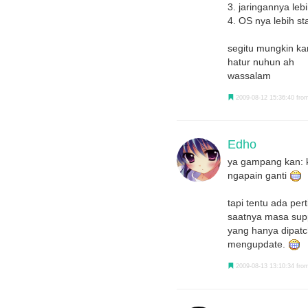
3. jaringannya leb
4. OS nya lebih s
segitu mungkin ka
hatur nuhun ah
wassalam
2009-08-12 15:36:40 from
Edho
ya gampang kan: k
ngapain ganti
tapi tentu ada per
saatnya masa supp
yang hanya dipatch
mengupdate.
2009-08-13 13:10:34 from 