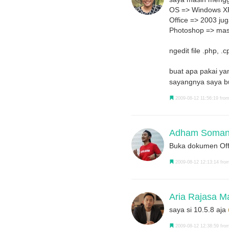
OS => Windows X
Office => 2003 ju
Photoshop => masi
ngedit file .php, 
buat apa pakai ya
sayangnya saya 
2009-08-12 11:56:19 from
Adham Somant
Buka dokumen Offi
2009-08-12 12:13:14 from
Aria Rajasa M
saya si 10.5.8 aja
2009-08-12 12:38:59 from