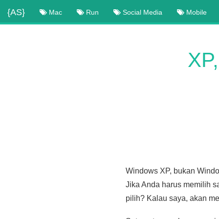
{AS}
Mac
Run
Social Media
Mobile
XP,
Windows XP, bukan Windows
Jika Anda harus memilih sa
pilih? Kalau saya, akan m