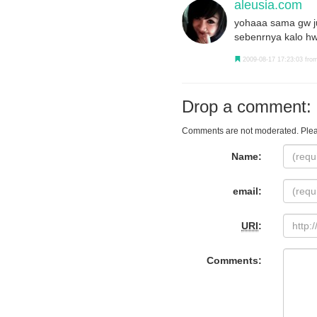
aleusia.com
yohaaa sama gw ju
sebenrnya kalo hw
2009-08-17 17:23:03 from
Drop a comment:
Comments are not moderated. Plea
Name:
email:
URI
:
Comments: