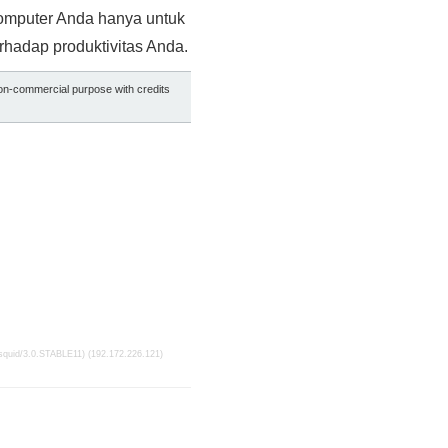
komputer Anda hanya untuk
erhadap produktivitas Anda.
non-commercial purpose with credits
(squid/3.0.STABLE11) (192.172.226.121)