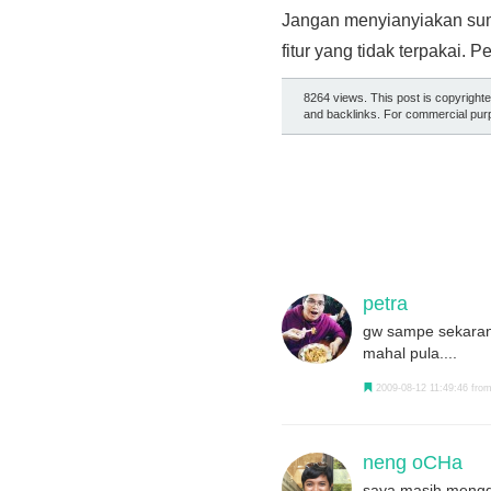
Jangan menyianyiakan sum
fitur yang tidak terpakai. 
8264 views. This post is copyright
and backlinks. For commercial purp
petra
gw sampe sekarang
mahal pula....
2009-08-12 11:49:46 from
neng oCHa
saya masih mengg