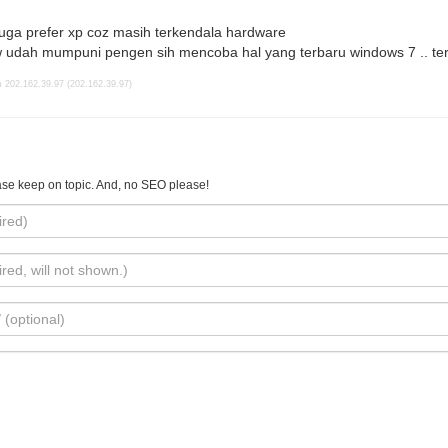
ga prefer xp coz masih terkendala hardware
 udah mumpuni pengen sih mencoba hal yang terbaru windows 7 .. ter
 202.162.39.97 (202.162.39.97)
se keep on topic. And, no SEO please!