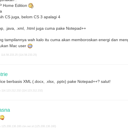
P Home Edition
ga
h CS juga, belom CS 3 apalagi 4
.cpp, .java, .xml, .html juga cuma pake Notepad++
ng tampilannya wah kalo itu cuma akan memboroskan energi dan meng
bukan Mac user
 114.58.233.25 (114.58.233.25)
rie
ce berbasis XML (.docx, .xlsx, .pptx) pake Notepad++? salut!
 114.123.212.232 (114.123.212.232)
asna
 125.208.136.160.cbn.net.id (125.208.136.160)