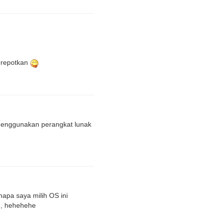
merepotkan
s menggunakan perangkat lunak
apa saya milih OS ini
,,, hehehehe