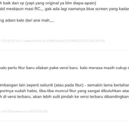
ih baik dari xp (yapi yang original ya blm diapa-apain)
tabil meskipun masi RC,,, gak ada lagi namanya blue screen yang kadan
ng adam kalo dari ane mah,,,,
 172.16.2.87 at 1.1 webby.ittelkom.ac.id:8080 (squid/2.5.STABLE12) (222.124.204.230)
alo perlu fitur baru silakan pake versi baru. kalo merasa masih cuku
timbangan lain seperti sekuriti (atau pada fitur) - semakin lama bertah
ortnya sudah habis, tiba-tiba muncul fitur yang sangat dibutuhkan ata
 di versi terbaru, akan lebih sulit pindah ke versi terbaru dibandingka
ip-62-116.quasar.net.id (202.81.62.116)