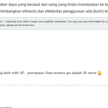
ber daya yang berasal dari uang yang Anda investasikan ke 
Pertimbangkan efisiensi dan efektivitas penggunaan alat (
tools
) t
ed — materials from other creator are explicitly mentioned. You may use any information for 
ose, please let me know first.
 lebih milih XP... pemakaian Vista terlama gw adalah 30 menit
 167.205.35.155, 167.205.22.104 at 1.1 cache1.itb.ac.id:8080 (squid/2.7.STABLE6), 1.0 sd.us.ircache.net 
unakan :