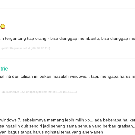
nya sih tergantung tiap orang - bisa dianggap membantu, bisa dianggap 
ip-62-116.quasar.net.id (202.81.62.116)
rie
al inti dari tulisan ini bukan masalah windows... tapi, mengapa haru
 111.subnet125-162-49.speedy.telkom.net.id (125.162.49.111)
windows 7, sebelumnya memang lebih milih xp... ada beberapa hal ken
isa ngasilin duit sendiri jadi seneng sama semua yang berbau gratisan
ayan bagus tanpa harus nginstal tema yang aneh-aneh