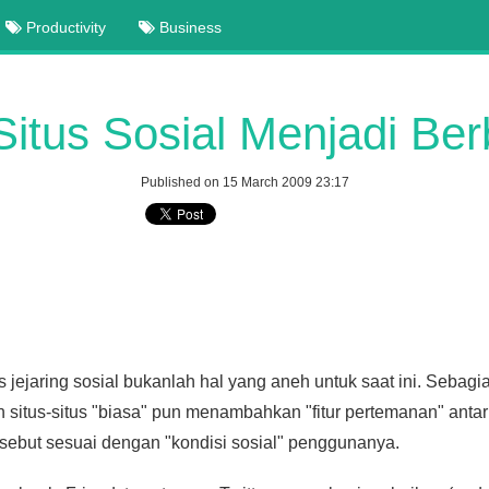
Productivity
Business
Situs Sosial Menjadi Be
Published on 15 March 2009 23:17
s jejaring sosial bukanlah hal yang aneh untuk saat ini. Sebag
 situs-situs "biasa" pun menambahkan "fitur pertemanan" antar
rsebut sesuai dengan "kondisi sosial" penggunanya.