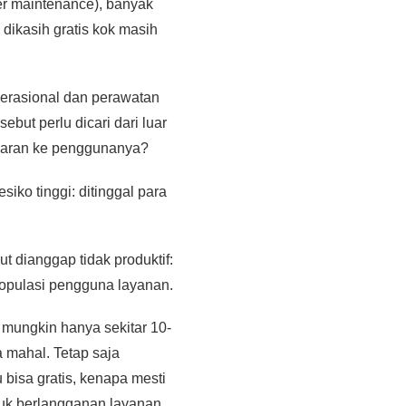
er maintenance), banyak
dikasih gratis kok masih
perasional dan perawatan
but perlu dicari dari luar
ayaran ke penggunanya?
iko tinggi: ditinggal para
t dianggap tidak produktif:
populasi pengguna layanan.
 mungkin hanya sekitar 10-
 mahal. Tetap saja
bisa gratis, kenapa mesti
uk berlangganan layanan,