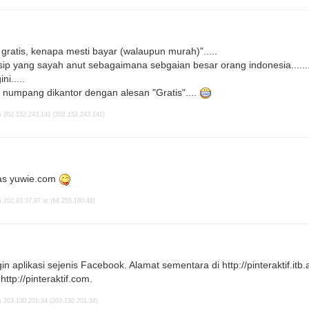
a gratis, kenapa mesti bayar (walaupun murah)".....
sip yang sayah anut sebagaimana sebgaian besar orang indonesia........
ni.....
h numpang dikantor dengan alesan "Gratis"....
 202.152.243.141 (202.152.243.141)
as yuwie.com
 202.93.37.97 at (64.255.180.48)
n aplikasi sejenis Facebook. Alamat sementara di http://pinteraktif.itb.
tp://pinteraktif.com.
 203.130.201.34 (203.130.201.34)