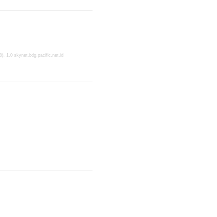
, 1.0 skynet.bdg.pacific.net.id