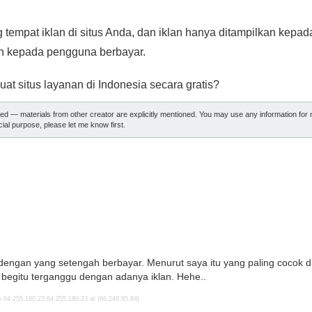
tempat iklan di situs Anda, dan iklan hanya ditampilkan kepad
kan kepada pengguna berbayar.
t situs layanan di Indonesia secara gratis?
ted — materials from other creator are explicitly mentioned. You may use any information fo
al purpose, please let me know first.
 dengan yang setengah berbayar. Menurut saya itu yang paling cocok d
begitu terganggu dengan adanya iklan. Hehe..
 64.255.180.23,64.255.180.23 at (66.249.85.84)