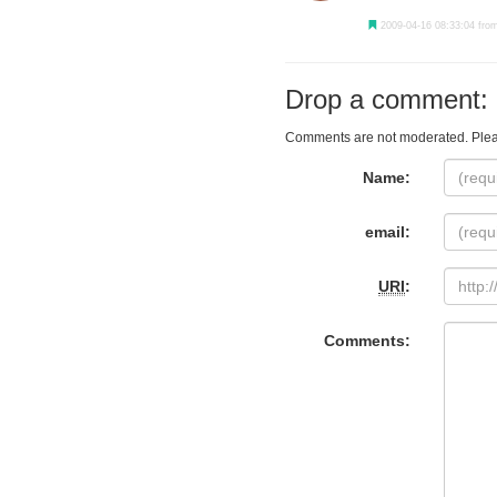
2009-04-16 08:33:04 from
Drop a comment:
Comments are not moderated. Plea
Name:
email:
URI
:
Comments: