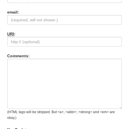
email:
URI
:
Comments:
(HTML tags will be stripped. But <a>, <abbr>, <strong> and <em> are
okay.)