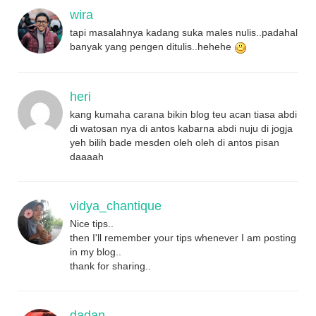
wira
tapi masalahnya kadang suka males nulis..padahal
banyak yang pengen ditulis..hehehe
heri
kang kumaha carana bikin blog teu acan tiasa abdi
di watosan nya di antos kabarna abdi nuju di jogja
yeh bilih bade mesden oleh oleh di antos pisan
daaaah
vidya_chantique
Nice tips..
then I'll remember your tips whenever I am posting
in my blog..
thank for sharing..
dadan