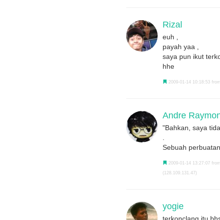
Rizal
euh ,
payah yaa ,
saya pun ikut terk
hhe
2009-01-14 10:18:53 from
Andre Raymo
"Bahkan, saya tida
.
Sebuah perbuatan
2009-01-14 13:27:07 from
(128.109.131.47)
yogie
terkonclang itu bh