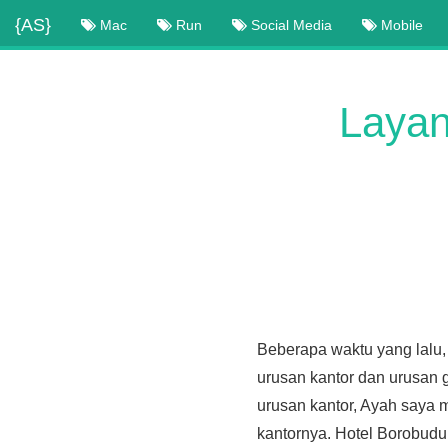
{AS}
Mac
Run
Social Media
Mobile
Layan
Beberapa waktu yang lalu,
urusan kantor dan urusan g
urusan kantor, Ayah saya 
kantornya. Hotel Borobudur