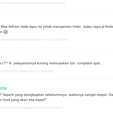
 107.subnet222-124-86.speedy.telkom.net.id (222.124.86.107)
 Mas Adham tidak lapor ke pihak manajemen hotel...kalau saya jd An
ya
 206.subnet125-160-129.speedy.telkom.net.id (125.160.129.206)
pa c?? ih. pelayanannya kurang memuaskan tuh. complaint ajah...
210-79-209-206.triplegate.net.id (210.79.209.206)
rie
? Seperti yang diungkapkan sebelumnnya, waktunya sangat mepet. Da
 hasil yang akan kita dapat?
 20.subnet222-124-86.speedy.telkom.net.id (222.124.86.20)