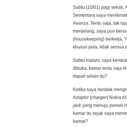
Sabtu (10/01) pagi sekali,
Sementara saya menikmati 
Avanza. Tentu saja, tak lu
menjelang, saya pun bers
(
housekeeping
) berkerja.
khusus pula, tidak semua 
Sabtu malam, saya kembali
dibuka, kamar tentu saja d
dapati selain itu?
Ketika saya hendak mengi
Adaptor (
charger
) Nokia A
jack
yang menuju ponsel me
kamar itu sejak saya menin
kamar?