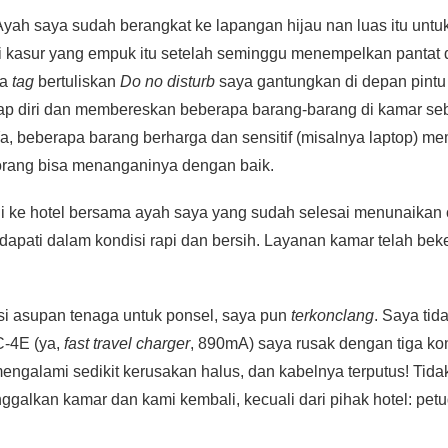
 Ayah saya sudah berangkat ke lapangan hijau nan luas itu unt
kasur yang empuk itu setelah seminggu menempelkan pantat d
pa
tag
bertuliskan
Do no disturb
saya gantungkan di depan pintu 
iap diri dan membereskan beberapa barang-barang di kamar s
 Ya, beberapa barang berharga dan sensitif (misalnya laptop)
orang bisa menanganinya dengan baik.
 ke hotel bersama ayah saya yang sudah selesai menunaikan o
idapati dalam kondisi rapi dan bersih. Layanan kamar telah be
si asupan tenaga untuk ponsel, saya pun
terkonclang
. Saya ti
C-4E (ya,
fast travel charger
, 890mA) saya rusak dengan tiga kon
ngalami sedikit kerusakan halus, dan kabelnya terputus! Tid
ggalkan kamar dan kami kembali, kecuali dari pihak hotel: pe