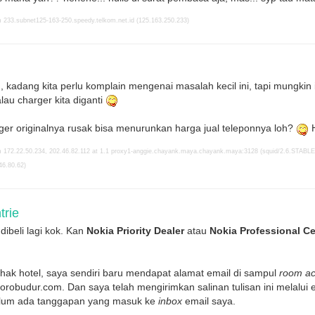
 233.subnet125-163-250.speedy.telkom.net.id (125.163.250.233)
h, kadang kita perlu komplain mengenai masalah kecil ini, tapi mungki
lau charger kita diganti
rger originalnya rusak bisa menurunkan harga jual teleponnya loh?
H
 172.22.50.234, 202.46.82.112 at 1.1 proxy1-anggie.chayank.maya.chayank.maya:3128 (squid/2.6.STABLE18
46.80.62)
rie
dibeli lagi kok. Kan
Nokia Priority Dealer
atau
Nokia Professional Ce
ihak hotel, saya sendiri baru mendapat alamat email di sampul
room ac
robudur.com. Dan saya telah mengirimkan salinan tulisan ini melalui e
belum ada tanggapan yang masuk ke
inbox
email saya.