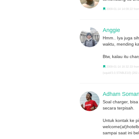
2009-01-14 14:09:22 from
Anggie
Hmm.. Iya juga si
waktu, mending ka
Btw, kalau itu cha
2009-01-14 16:32:33 from
(squid/3.0.STABLE10) (202.
Adham Somant
Soal charger, bisa 
secara terpisah.
Untuk kontak ke p
welcome(at)hotelbo
sampai saat ini 