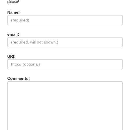
please!
Name:
email:
URI
:
Comments: