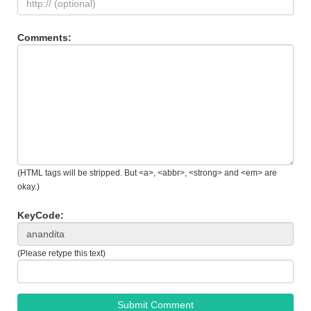
Comments:
(HTML tags will be stripped. But <a>, <abbr>, <strong> and <em> are
okay.)
KeyCode:
(Please retype this text)