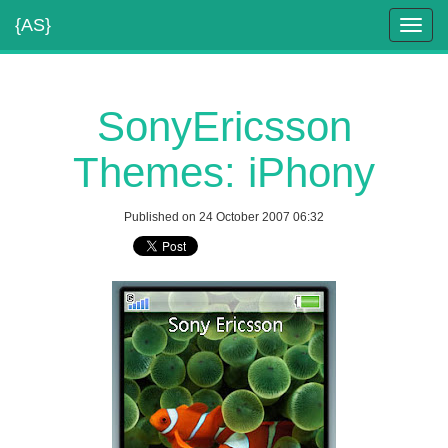
{AS}
Toggl
navig
SonyEricsson
Themes: iPhony
Published on 24 October 2007 06:32