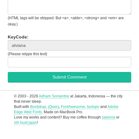
(HTML tags will be stripped. But <a>, <abbr>, <strong> and <em> are
okay.)
KeyCode:
(Please retype this text)
© 2003 - 2026
Adham Somantrie
at Jakarta, Indonesia — the city
that never sleep.
Built with
Bootstrap
,
jQuery
,
FontAwesome
,
Isotope
and
Adobe
Edge Web Fonts
. Made on MacBook Pro.
Love my works and content? Buy me coffee through
saweria
or
nih buat jajan
!