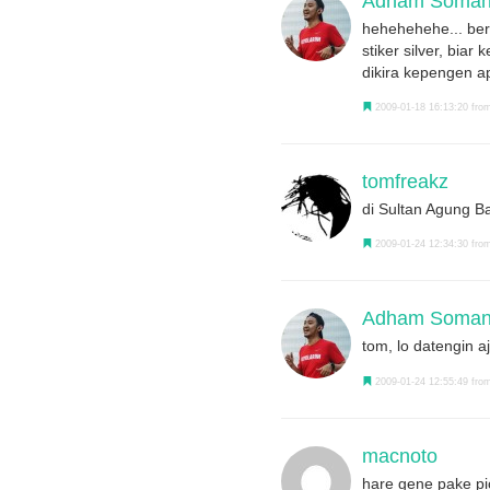
Adham Somant
hehehehehe... berh
stiker silver, bia
dikira kepengen a
2009-01-18 16:13:20 from
tomfreakz
di Sultan Agung 
2009-01-24 12:34:30 from
Adham Somant
tom, lo datengin aj
2009-01-24 12:55:49 from
macnoto
hare gene pake p