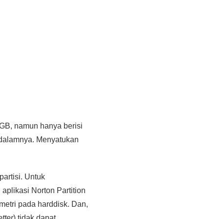
60GB, namun hanya berisi
i dalamnya. Menyatukan
artisi. Untuk
likasi Norton Partition
etri pada harddisk. Dan,
etter
) tidak dapat