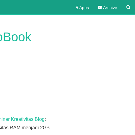
Apps
Archive
coBook
inar Kreativitas Blog
:
sitas RAM menjadi 2GB.