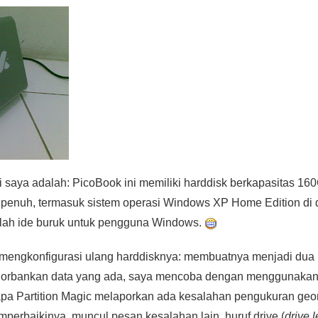
i saya adalah: PicoBook ini memiliki harddisk berkapasitas 1
n penuh, termasuk sistem operasi Windows XP Home Edition d
dalah ide buruk untuk pengguna Windows.
mengkonfigurasi ulang harddisknya: membuatnya menjadi dua p
rbankan data yang ada, saya mencoba dengan menggunakan ap
apa Partition Magic melaporkan ada kesalahan pengukuran geom
mperbaikinya, muncul pesan kesalahan lain, huruf drive (
drive l