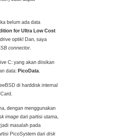
aka belum ada data
tion for Ultra Low Cost
drive optik! Dan, saya
USB connector
.
ive C: yang akan diisikan
kan data:
PicoData
.
eeBSD di harddisk internal
 Card.
ana, dengan menggunakan
sk image
dari partisi utama,
rjadi masalah pada
tisi PicoSystem dari
disk