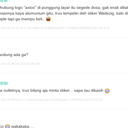
rie
ubung logo "axioo" di punggung layar itu segede dosa, gak enak diliat.
r kesannya kaya alumunium gitu, trus tempelin deh stiker Wadezig. kalo di
pple tapi ga mampu beli..
 203.161.23.177 at 1.1 leo.uninet.net.id:8080 (squid/2.7.STABLE4-20081015) (203.161.21.6)
Bandung ada ga?
 114.121.66.126 (114.121.66.126)
rie
a outletnya, trus bilang aja minta stiker... sapa tau dikasih
 115.178.49.152 at 1.1 proxy.simaya.net.id:3128 (squid/2.7.STABLE5) (115.178.55.20)
ico
wakakaka....