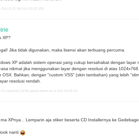
 114.121.25.185 (114.121.25.185)
rie
s XP?
egal! Jika tidak digunakan, maka lisensi akan terbuang percuma.
dows XP adalah sistem operasi yang cukup bersahabat dengan layar r
asa nikmat jika menggunakan layar dengan resolusi di atas 1024x76
 OSX. Bahkan, dengan "custom VSS" (skin tambahan) yang lebih "sli
ayar resolusi rendah.
 51.subnet222-124-86.speedy.telkom.net.id (222.124.86.51)
ma XPnya... Lemparin aja stiker beserta CD Installernya ke Gedebag
Book nanti