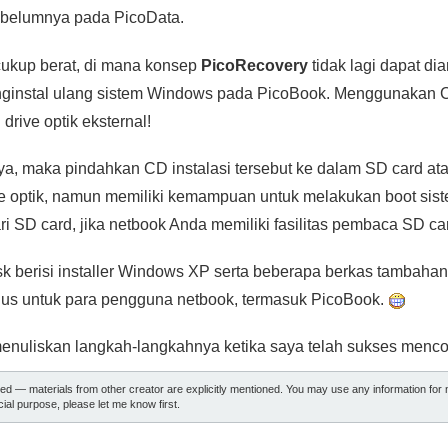
ebelumnya pada PicoData.
ukup berat, di mana konsep
PicoRecovery
tidak lagi dapat di
ginstal ulang sistem Windows pada PicoBook. Menggunakan C
rive optik eksternal!
 maka pindahkan CD instalasi tersebut ke dalam SD card ata
ive optik, namun memiliki kemampuan untuk melakukan boot sis
ari SD card, jika netbook Anda memiliki fasilitas pembaca SD ca
k berisi installer Windows XP serta beberapa berkas tambahan s
gus untuk para pengguna netbook, termasuk PicoBook.
enuliskan langkah-langkahnya ketika saya telah sukses menc
ted — materials from other creator are explicitly mentioned. You may use any information fo
al purpose, please let me know first.