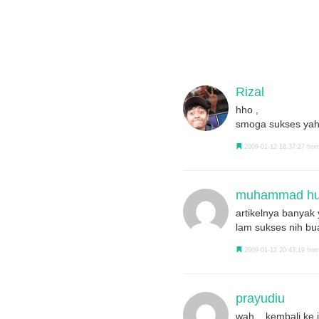
Rizal
hho ,
smoga sukses yah
2009-01-12 18:37:27 from
muhammad hu
artikelnya banyak y
lam sukses nih b
2009-01-12 20:43:19 from
prayudiu
wah... kembali ke 