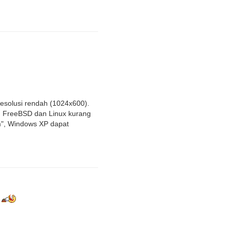
esolusi rendah (1024x600).
8. FreeBSD dan Linux kurang
m", Windows XP dapat
e