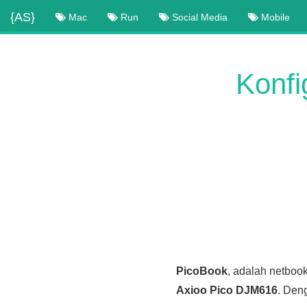
{AS}
Mac
Run
Social Media
Mobile
Konfi
PicoBook
, adalah netboo
Axioo Pico DJM616
. Den