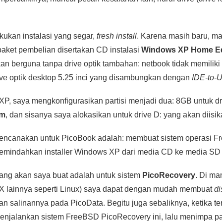
ukan instalasi yang segar,
fresh install
. Karena masih baru, m
aket pembelian disertakan CD instalasi
Windows XP Home Edi
an berguna tanpa drive optik tambahan: netbook tidak memiliki 
ve optik desktop 5.25 inci yang disambungkan dengan
IDE-to-
XP, saya mengkonfigurasikan partisi menjadi dua: 8GB untuk dr
em
, dan sisanya saya alokasikan untuk drive D: yang akan diisi
rencanakan untuk PicoBook adalah: membuat sistem operasi Fr
emindahkan installer Windows XP dari media CD ke media SD
ang akan saya buat adalah untuk sistem
PicoRecovery
. Di m
X lainnya seperti Linux) saya dapat dengan mudah membuat
di
 salinannya pada PicoData. Begitu juga sebaliknya, ketika te
njalankan sistem FreeBSD PicoRecovery ini, lalu menimpa par