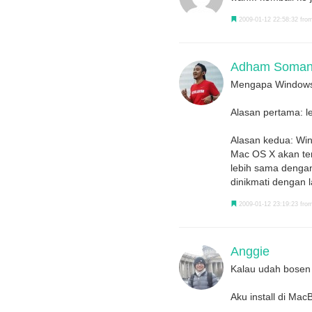
2009-01-12 22:58:32 from
Adham Somant
Mengapa Window
Alasan pertama: l
Alasan kedua: Win
Mac OS X akan ter
lebih sama dengan
dinikmati dengan l
2009-01-12 23:19:23 from
Anggie
Kalau udah bosen 
Aku install di Mac