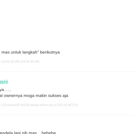
 mas untuk langkah" berikutnya
 124.81.46.186 (124.81.46.186)
sni
a......
uat ownernya moga makin sukses aja
 172.subnet125-162-48.speedy.telkom.net.id (125.162.48.172)
jendela lagi nih mas... hehehe...