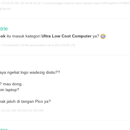
 172.22.50.234, 202.46.82.112 at 1.1 proxy1-anggie.chayank.maya.chayank.maya:3128 (squid/2.6.STABLE18
46.80.62)
rie
ook
itu masuk kategori
Ultra Low Cost Computer
ya?
 173.subnet222-124-86.speedy.telkom.net.id (222.124.86.173)
ya ngeliat logo wadezig disitu??
? mau dong..
kin laptop?
ak jatuh di tangan Pico ya?
 114.121.104.140 (114.121.104.140)