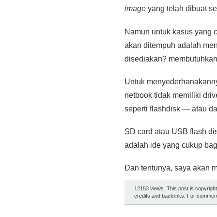
image
yang telah dibuat s
Namun untuk kasus yang c
akan ditempuh adalah men
disediakan? membutuhkan d
Untuk menyederhanakannya,
netbook tidak memiliki dr
seperti flashdisk — atau d
SD card atau USB flash dis
adalah ide yang cukup ba
Dan tentunya, saya akan m
12153 views. This post is copyrigh
credits and backlinks. For commerci