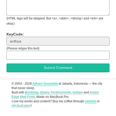
(HTML tags will be stripped. But <a>, <abbr>, <strong> and <em> are
okay.)
KeyCode:
(Please retype this text)
© 2003 - 2026
Adham Somantrie
at Jakarta, Indonesia — the city
that never sleep.
Built with
Bootstrap
,
jQuery
,
FontAwesome
,
Isotope
and
Adobe
Edge Web Fonts
. Made on MacBook Pro.
Love my works and content? Buy me coffee through
saweria
or
nih buat jajan
!